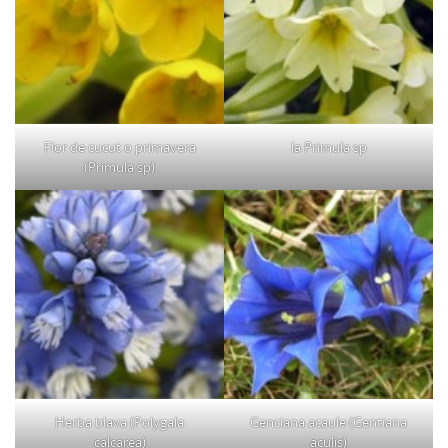
Flor de cucut o primavera
la Primula sp
(Primula sp)
Herba blava (Polygala
Genciana acaule (Gentiana
calcarea)
aculis)