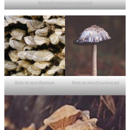
Bonets (Euvonimus europaeus)
Bolet de soca (Stereum
Bolet de tinta (Coprinus sp)
hirsutum)