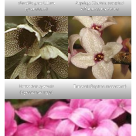
Marcòlic groc (Lilium
Argelaga (Genista scorpius)
pyrenaicum)
A Pardines no n’hi ha
Herba dels queixals
Tintorell (Daphne mezereum)
(Hyoscianus niger)