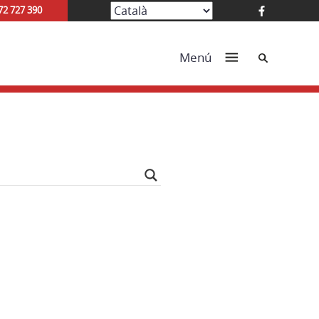
72 727 390
Cerca
Menú