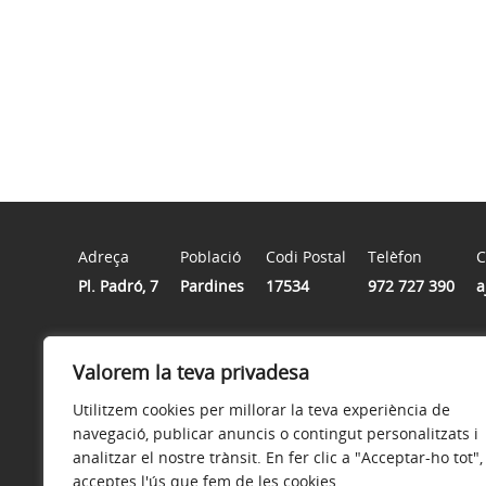
Adreça
Població
Codi Postal
Telèfon
C
Pl. Padró, 7
Pardines
17534
972 727 390
a
Horari
Valorem la teva privadesa
De dilluns a divendres de 9 hores a 14 hores
Utilitzem cookies per millorar la teva experiència de
navegació, publicar anuncis o contingut personalitzats i
analitzar el nostre trànsit. En fer clic a "Acceptar-ho tot",
acceptes l'ús que fem de les cookies.
Avís legal
Política de privacitat
Accessibilitat