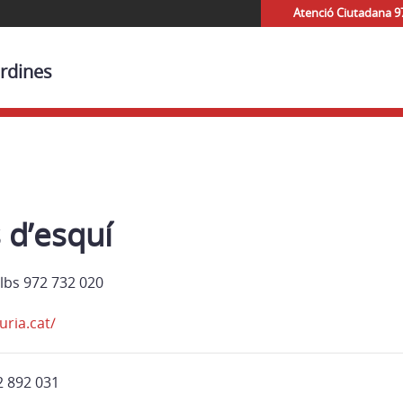
Atenció Ciutadana 9
ardines
 d’esquí
lbs 972 732 020
uria.cat/
 892 031