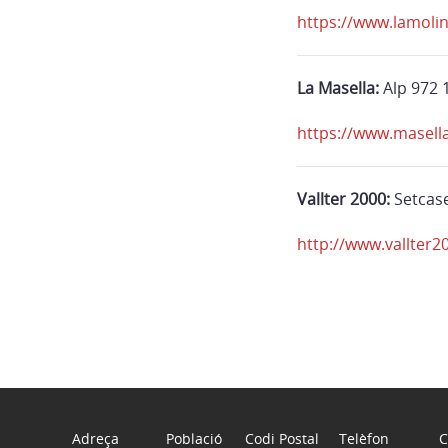
https://www.lamolin
La Masella:
Alp 972 
https://www.masell
Vallter 2000:
Setcase
http://www.vallter
Adreça
Població
Codi Postal
Telèfon
C