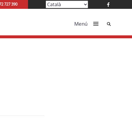
72 727 390
Cerca
Menú