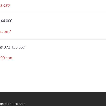
a.cat/
144 000
a.com/
s 972 136 057
2000.com
orreu electrònic