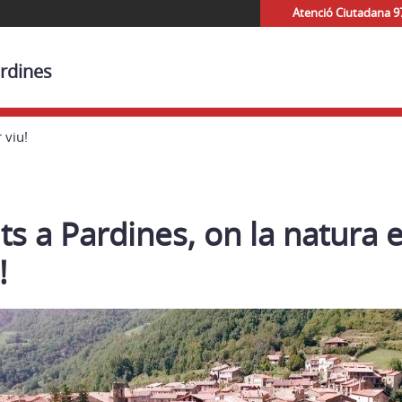
Atenció Ciutadana 9
ardines
 viu!
s a Pardines, on la natura e
!