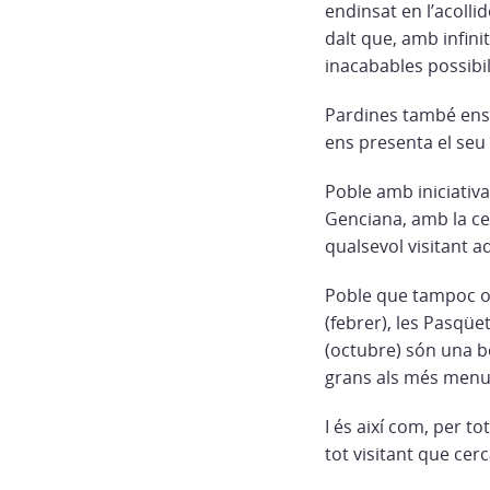
endinsat en l’acolli
dalt que, amb infini
inacabables possibil
Pardines també ens 
ens presenta el seu 
Poble amb iniciativa
Genciana, amb la ce
qualsevol visitant a
Poble que tampoc obl
(febrer), les Pasqüete
(octubre) són una b
grans als més menut
I és així com, per to
tot visitant que cer