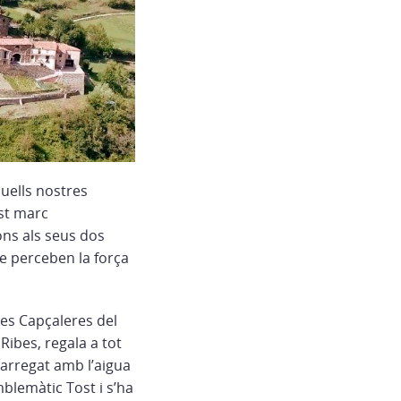
quells nostres
st marc
ons als seus dos
ue perceben la força
les Capçaleres del
Ribes, regala a tot
carregat amb l’aigua
mblemàtic Tost i s’ha