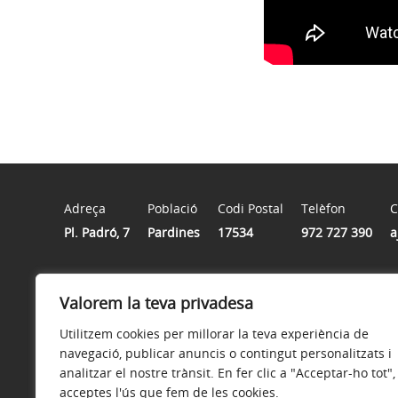
Adreça
Població
Codi Postal
Telèfon
C
Pl. Padró, 7
Pardines
17534
972 727 390
a
Horari
Valorem la teva privadesa
De dilluns a divendres de 9 hores a 14 hores
Utilitzem cookies per millorar la teva experiència de
navegació, publicar anuncis o contingut personalitzats i
analitzar el nostre trànsit. En fer clic a "Acceptar-ho tot",
acceptes l'ús que fem de les cookies.
Avís legal
Política de privacitat
Accessibilitat