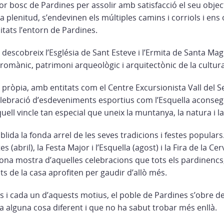
dor bosc de Pardines per assolir amb satisfacció el seu objec
ta plenitud, s’endevinen els múltiples camins i corriols i ens
itats l’entorn de Pardines.
descobreix l’Església de Sant Esteve i l’Ermita de Santa Mag
romànic, patrimoni arqueològic i arquitectònic de la cultura
 pròpia, amb entitats com el Centre Excursionista Vall del S
lebració d’esdeveniments esportius com l’Esquella aconseg
quell vincle tan especial que uneix la muntanya, la natura i 
ida la fonda arrel de les seves tradicions i festes popular
s (abril), la Festa Major i l’Esquella (agost) i la Fira de la Ce
ona mostra d’aquelles celebracions que tots els pardinencs
s de la casa aprofiten per gaudir d’allò més.
ts i cada un d’aquests motius, el poble de Pardines s’obre de 
ca alguna cosa diferent i que no ha sabut trobar més enllà.