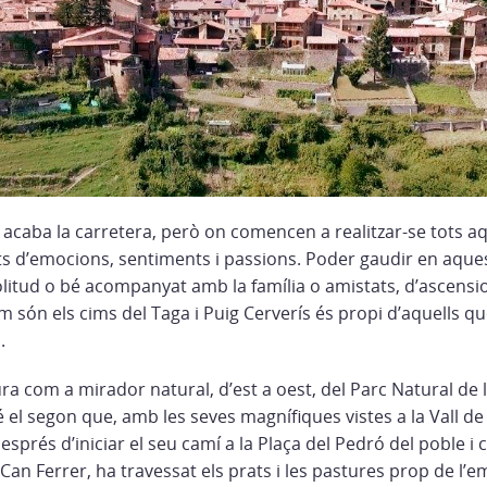
 acaba la carretera, però on comencen a realitzar-se tots a
 d’emocions, sentiments i passions. Poder gaudir en aque
litud o bé acompanyat amb la família o amistats, d’ascensi
 són els cims del Taga i Puig Cerverís és propi d’aquells q
.
iura com a mirador natural, d’est a oest, del Parc Natural de 
bé el segon que, amb les seves magnífiques vistes a la Vall de 
esprés d’iniciar el seu camí a la Plaça del Pedró del poble i 
 Can Ferrer, ha travessat els prats i les pastures prop de l’e