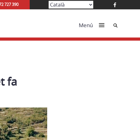
72 727 390
Cerca
Menú
t fa