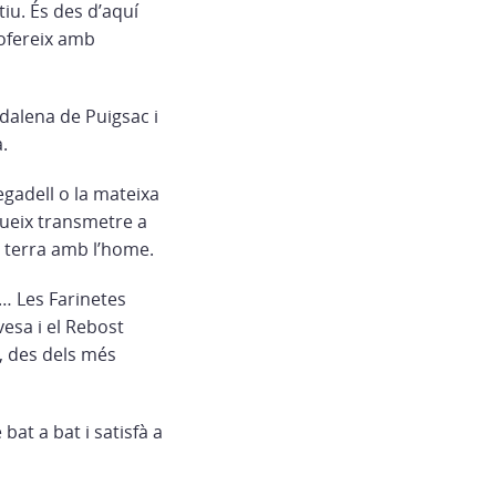
tiu. És des d’aquí
 ofereix amb
dalena de Puigsac i
.
egadell o la mateixa
ueix transmetre a
la terra amb l’home.
s… Les Farinetes
rvesa i el Rebost
, des dels més
bat a bat i satisfà a